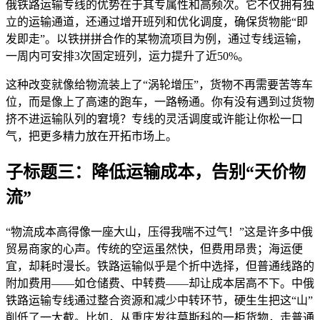
俄铁路运输专线的优势在于其专属性和高频次。它不仅拥有独
立的运输通道，还通过增开班列和优化调度，确保货物能“即
发即走”。以铁拼拼合作的某物流项目为例，通过专线运输，
一周内可安排3次固定班列，运力提升了近50%。
这种改变就像给物流装上了“涡轮增压”，货物不再需要苦等车
位，而是像上了高速的跑车，一路畅通。你有没有遇到过货物
挤不进运输队列的窘境？专线的灵活调度或许能让你松一口
气，把更多精力放在开拓市场上。
子标题三：降低运输成本，告别“天价物
流”
“物流成本高得像一座大山，压得我喘不过气！”这是许多中俄
贸易商家的心声。传统的空运虽然快，但费用昂贵；海运便
宜，却耗时漫长。铁路运输似乎是个折中选择，但普通线路的
附加费用——如仓储费、中转费——却让成本居高不下。中俄
铁路运输专线通过整合资源和减少中转环节，硬生生把这“山”
削低了一大截。比如，从重庆发往莫斯科的一柜货物，走普通