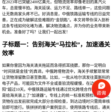
在2023年已突破2400亿美元，但物流效率却像老旧的蒸汽火
车，总是慢半拍。海关延误、运力不足、路线单一，这些问题
让无数商家头疼不已。好消息是，中俄铁路运输专线的日益完
善，正在成为破解这些难题的“金钥匙”。本文将带你深入剖析
这条专线如何化堵为通，解决物流痛点，并为你的业务带来新
机会。准备好了吗？让我们一起出发！
子标题一：告别海关“马拉松”，加速通关
效率
如果你曾因为海关清关拖延而急得抓耳挠腮，那你一定明白
“时间就是金钱”的真谛。中俄跨境物流中，海关手续繁琐常常
让货物滞留数日甚至数周。比如，一批从哈尔滨发往莫斯科的
电子产品，可能因为文件不全或查验流程缓慢，在边境“晒太
阳”超过10天。中俄铁路运输专线通过优化跨境合作机制，像
是给海关装上了“加速器”。专线上的统一标准和预检制度，让
货物在出发前就完成大部分合规检查，到达边境时只需简单核
验即可放行。铁拼拼的客户案例显示，使用铁路专线后，通关