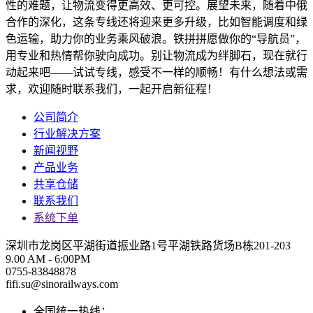
性的难题，让物流变得更高效、更可控。展望未来，随着中俄
合作的深化，这条专线还将迎来更多升级，比如智能调度和绿
色运输，助力你的业务乘风破浪。铁拼拼愿做你的“导航员”，
用专业和热情帮你驶向成功。别让物流成为绊脚石，现在就行
动起来吧——试试专线，感受不一样的顺畅！有什么想法或需
求，欢迎随时联系我们，一起开启新征程！
公司简介
行业解决方案
新闻视野
产品业务
共享仓储
联系我们
系统下单
深圳市龙岗区平湖街道振业路1号平湖铁路货场B栋201-203
9.00 AM - 6:00PM
0755-83848878
fifi.su@sinorailways.com
全国统一热线：