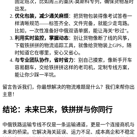
固定班次，比如周三的重庆-莫斯科专列，确保货物准时
出发。
优化包装，减少通关麻烦
：把货物包装得像考试答卷一
样清晰规范——标签齐全、文件完备，就能少走弯路。
比如，一次性准备好中俄双语单据，能让海关“秒过”。
利用实时监控，掌握动态
：别让货物像断了线的风筝，
下载铁拼拼的物流追踪工具，就像给货物装上GPS，随
时知道它在哪里，安心又省心。
与专业团队协作，省时省力
：别自己摸索，像新手开车
容易翻车，交给铁拼拼这样的老司机，定制专线方案，
能让你少踩一半坑。
留言告诉我们，你最想解决的物流难题是什么？我们来帮你出
主意！
结论：未来已来，铁拼拼与你同行
中俄铁路运输专线不仅是一条运输通道，更是一个连接商机与
未来的桥梁。它解决海关延误、运力不足、成本高企和不稳定